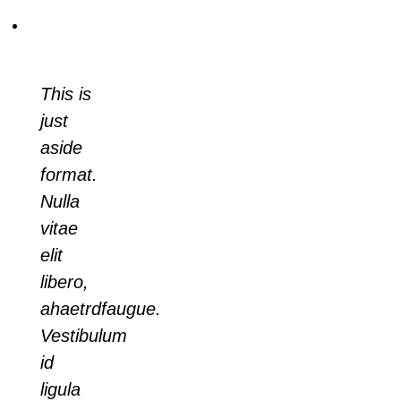
Phone: 202-465-4394
This is
just
aside
format.
Nulla
vitae
elit
libero,
ahaetrdfaugue.
Vestibulum
id
ligula